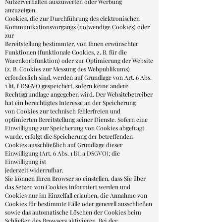
Nutzerverhalten auszuwerten oder Werbung
anzuzeigen.
Cookies, die zur Durchführung des elektronischen
Kommunikationsvorgangs (notwendige Cookies) oder
zur
Bereitstellung bestimmter, von Ihnen erwünschter
Funktionen (funktionale Cookies, z. B. für die
Warenkorbfunktion) oder zur Optimierung der Website
(z. B. Cookies zur Messung des Webpublikums)
erforderlich sind, werden auf Grundlage von Art. 6 Abs.
1 lit. f DSGVO gespeichert, sofern keine andere
Rechtsgrundlage angegeben wird. Der Websitebetreiber
hat ein berechtigtes Interesse an der Speicherung
von Cookies zur technisch fehlerfreien und
optimierten Bereitstellung seiner Dienste. Sofern eine
Einwilligung zur Speicherung von Cookies abgefragt
wurde, erfolgt die Speicherung der betreffenden
Cookies ausschließlich auf Grundlage dieser
Einwilligung (Art. 6 Abs. 1 lit. a DSGVO); die
Einwilligung ist
jederzeit widerrufbar.
Sie können Ihren Browser so einstellen, dass Sie über
das Setzen von Cookies informiert werden und
Cookies nur im Einzelfall erlauben, die Annahme von
Cookies für bestimmte Fälle oder generell ausschließen
sowie das automatische Löschen der Cookies beim
Schließen des Browsers aktivieren. Bei der