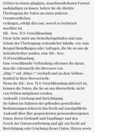
Dritten in einem gängigen, maschinenlesbaren Format
aushändigen zu lassen. Sofern Sie die direkte
Übertragung der Daten an einen anderen
Verantwortlichen
verlangen, erfolgt dies nur, soweit es technisch
machbar ist.
SSL- bzw. TLS-Verschlüsselung
Diese Seite nutzt aus Sicherheitsgründen und zum
Schutz der Übertragung vertraulicher Inhalte, wie zum
Beispiel Bestellungen oder Anfragen, die Sie an uns als
Seitenbetreiber senden, eine SSL- bzw.
TLSVerschlüsselung.
Eine verschlüsselte Verbindung erkennen Sie daran,
dass die Adresszeile des Browsers von
„http://“ auf „https://“ wechselt und an dem Schloss-
Symbol in Ihrer Browserzeile.
Wenn die SSL- bzw. TLS-Verschlüsselung aktiviert ist,
können die Daten, die Sie an uns übermitteln, nicht
von Dritten mitgelesen werden.
Auskunft, Löschung und Berichtigung
Sie haben im Rahmen der geltenden gesetzlichen
Bestimmungen jederzeit das Recht auf unentgeltliche
Auskunft über Ihre gespeicherten personenbezogenen
Daten, deren Herkunft und Empfänger und den
Zweck der Datenverarbeitung und ggf. ein Recht auf
Berichtigung oder Löschung dieser Daten. Hierzu sowie