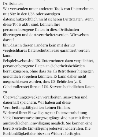
Drittstaaten
Wir verwenden unter anderem Tools von Unternehmen
mit Sitz in den USA oder sonstigen
datenschutzrechtlich nicht sicheren Drittstaaten. Wenn
diese Tools aktiv sind, können Ihre
personenbezogene Daten in diese Drittstaaten
übertragen und dort verarbeitet werden. Wir weisen
darauf
hin, dass in diesen Ländern kein mit der EU
vergleichbares Datenschutzniveau garantiert werden
kann.
Beispielsweise sind US-Unternehmen dazu verpflichtet,
personenbezogene Daten an Sicherheitsbehörden
herauszugeben, ohne dass Sie als Betroffener hiergegen
gerichtlich vorgehen könnten. Es kann daher nicht
ausgeschlossen werden, dass US-Behörden (z. B.
Geheimdienste) Ihre auf US-Servern befindlichen Daten
zu
Überwachungszwecken verarbeiten, auswerten und
dauerhaft speichern. Wir haben auf diese
Verarbeitungstätigkeiten keinen Einfluss.
Widerruf Ihrer Einwilligung zur Datenverarbeitung
Viele Datenverarbeitungsvorgänge sind nur mit Ihrer
ausdrücklichen Einwilligung möglich. Sie können eine
bereits erteilte Einwilligung jederzeit widerrufen. Die
Rechtmäßigkeit der bis zum Widerruf erfolgten