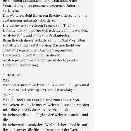
bestimmten Umständen die Einschränkung der
Verarbeitung Ihrer personenbezogenen Daten zu
verlangen.
Des Weiteren steht Ihnen ein Beschwerderecht bei der
zuständigen Aufsichtsbehörde zu.
Hierzu sowie zu weiteren Fragen zum Thema
Datenschutz können Sie sich jederzeit an uns wenden.
Analyse-Tools und Tools von Drittanbietern
Beim Besuch dieser Website kann Ihr Surf-Verhalten
statistisch ausgewertet werden. Das geschieht vor
allem mit sogenannten Analyseprogrammen.
Detaillierte Informationen zu diesen
Analyseprogrammen finden Sie in der folgenden
Datenschutzerklärung.
2. Hosting
WIX
Wir hosten unsere Website bei Wix.com Ltd., 40 Namal
Tel Aviv St., Tel Aviv
6350671
, Israel (nachfolgend:
„WIX“).
WIX ein Tool zum Erstellen und zum Hosten von
Webseiten. Wenn Sie unsere Website besuchen, werden
mit Hilfe von WIX das Nutzerverhalten, die
Besucherquellen, die Region der Websitebesucher und
die
Besucherzahlen analysiert. WIX speichert Cookies auf
Ihrem Browser, die für die Darstellung der Website