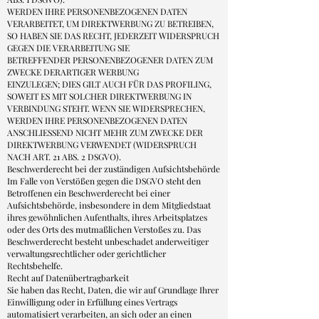
WERDEN IHRE PERSONENBEZOGENEN DATEN
VERARBEITET, UM DIREKTWERBUNG ZU BETREIBEN,
SO HABEN SIE DAS RECHT, JEDERZEIT WIDERSPRUCH
GEGEN DIE VERARBEITUNG SIE
BETREFFENDER PERSONENBEZOGENER DATEN ZUM
ZWECKE DERARTIGER WERBUNG
EINZULEGEN; DIES GILT AUCH FÜR DAS PROFILING,
SOWEIT ES MIT SOLCHER DIREKTWERBUNG IN
VERBINDUNG STEHT. WENN SIE WIDERSPRECHEN,
WERDEN IHRE PERSONENBEZOGENEN DATEN
ANSCHLIESSEND NICHT MEHR ZUM ZWECKE DER
DIREKTWERBUNG VERWENDET (WIDERSPRUCH
NACH ART. 21 ABS. 2 DSGVO).
Beschwerderecht bei der zuständigen Aufsichtsbehörde
Im Falle von Verstößen gegen die DSGVO steht den
Betroffenen ein Beschwerderecht bei einer
Aufsichtsbehörde, insbesondere in dem Mitgliedstaat
ihres gewöhnlichen Aufenthalts, ihres Arbeitsplatzes
oder des Orts des mutmaßlichen Verstoßes zu. Das
Beschwerderecht besteht unbeschadet anderweitiger
verwaltungsrechtlicher oder gerichtlicher
Rechtsbehelfe.
Recht auf Datenübertragbarkeit
Sie haben das Recht, Daten, die wir auf Grundlage Ihrer
Einwilligung oder in Erfüllung eines Vertrags
automatisiert verarbeiten, an sich oder an einen