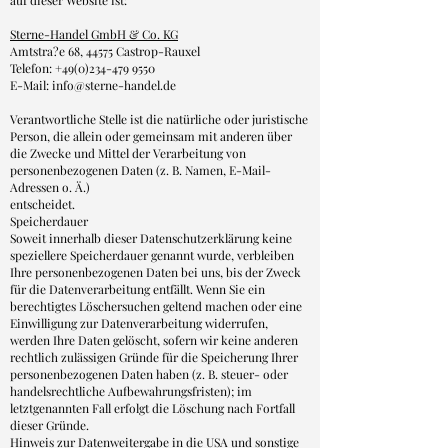
auf dieser Website ist:
Sterne-Handel GmbH & Co. KG
Amtstra?e 68, 44575 Castrop-Rauxel
Telefon:
+49(0)234-479 9550
E-Mail:
info@sterne-handel.de
Verantwortliche Stelle ist die natürliche oder juristische
Person, die allein oder gemeinsam mit anderen über
die Zwecke und Mittel der Verarbeitung von
personenbezogenen Daten (z. B. Namen, E-Mail-
Adressen o. Ä.)
entscheidet.
Speicherdauer
Soweit innerhalb dieser Datenschutzerklärung keine
speziellere Speicherdauer genannt wurde, verbleiben
Ihre personenbezogenen Daten bei uns, bis der Zweck
für die Datenverarbeitung entfällt. Wenn Sie ein
berechtigtes Löschersuchen geltend machen oder eine
Einwilligung zur Datenverarbeitung widerrufen,
werden Ihre Daten gelöscht, sofern wir keine anderen
rechtlich zulässigen Gründe für die Speicherung Ihrer
personenbezogenen Daten haben (z. B. steuer- oder
handelsrechtliche Aufbewahrungsfristen); im
letztgenannten Fall erfolgt die Löschung nach Fortfall
dieser Gründe.
Hinweis zur Datenweitergabe in die USA und sonstige