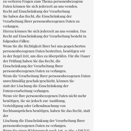
zu weiteren Fragen zum Thema personenbezogene
Daten können Sie sich jederzeit an uns wenden.
Recht auf Einschränkung der Verarbeitung
Sie haben das Recht, die Einschränkung der
Verarbeitung Ihrer personenbezogenen Daten zu
verlangen.
Hierzu können Sie sich jederzeit an uns wenden. Das
Recht auf Einschränkung der Verarbeitung besteht in
folgenden Fällen:
Wenn Sie die Richtigkeit Ihrer bei uns gespeicherten
personenbezogenen Daten bestreiten, benötigen wir
in der Regel Zeit, um dies zu überprüfen. Für die Dauer
der Prüfung haben Sie das Recht, die
Einschränkung der Verarbeitung Ihrer
personenbezogenen Daten zu verlangen.
Wenn die Verarbeitung Ihrer personenbezogenen Daten
unrechtmäßig geschah/geschieht, können Sie
statt der Löschung die Einschränkung der
Datenverarbeitung verlangen.
Wenn wir Ihre personenbezogenen Daten nicht mehr
benötigen, Sie sie jedoch zur Ausübung,
Verteidigung oder Geltendmachung von
Rechtsansprüchen benötigen, haben Sie das Recht, statt
der
Löschung die Einschränkung der Verarbeitung Ihrer
personenbezogenen Daten zu verlangen.
Wenn Sie einen Widerspruch nach Art. 21 Abs. 1 DSGVO