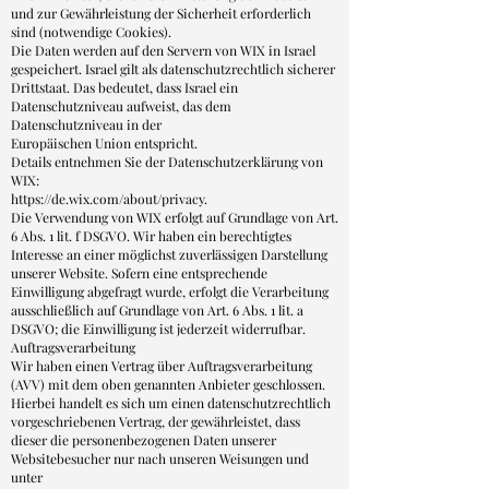
und zur Gewährleistung der Sicherheit erforderlich
sind (notwendige Cookies).
Die Daten werden auf den Servern von WIX in Israel
gespeichert. Israel gilt als datenschutzrechtlich sicherer
Drittstaat. Das bedeutet, dass Israel ein
Datenschutzniveau aufweist, das dem
Datenschutzniveau in der
Europäischen Union entspricht.
Details entnehmen Sie der Datenschutzerklärung von
WIX:
https://de.wix.com/about/privacy.
Die Verwendung von WIX erfolgt auf Grundlage von Art.
6 Abs. 1 lit. f DSGVO. Wir haben ein berechtigtes
Interesse an einer möglichst zuverlässigen Darstellung
unserer Website. Sofern eine entsprechende
Einwilligung abgefragt wurde, erfolgt die Verarbeitung
ausschließlich auf Grundlage von Art. 6 Abs. 1 lit. a
DSGVO; die Einwilligung ist jederzeit widerrufbar.
Auftragsverarbeitung
Wir haben einen Vertrag über Auftragsverarbeitung
(AVV) mit dem oben genannten Anbieter geschlossen.
Hierbei handelt es sich um einen datenschutzrechtlich
vorgeschriebenen Vertrag, der gewährleistet, dass
dieser die personenbezogenen Daten unserer
Websitebesucher nur nach unseren Weisungen und
unter