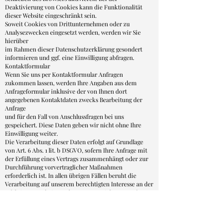
Deaktivierung von Cookies kann die Funktionalität
dieser Website eingeschränkt sein.
Soweit Cookies von Drittunternehmen oder zu
Analysezwecken eingesetzt werden, werden wir Sie
hierüber
im Rahmen dieser Datenschutzerklärung gesondert
informieren und ggf. eine Einwilligung abfragen.
Kontaktformular
Wenn Sie uns per Kontaktformular Anfragen
zukommen lassen, werden Ihre Angaben aus dem
Anfrageformular inklusive der von Ihnen dort
angegebenen Kontaktdaten zwecks Bearbeitung der
Anfrage
und für den Fall von Anschlussfragen bei uns
gespeichert. Diese Daten geben wir nicht ohne Ihre
Einwilligung weiter.
Die Verarbeitung dieser Daten erfolgt auf Grundlage
von Art. 6 Abs. 1 lit. b DSGVO, sofern Ihre Anfrage mit
der Erfüllung eines Vertrags zusammenhängt oder zur
Durchführung vorvertraglicher Maßnahmen
erforderlich ist. In allen übrigen Fällen beruht die
Verarbeitung auf unserem berechtigten Interesse an der
effektiven Bearbeitung der an uns gerichteten Anfragen
(Art. 6 Abs. 1 lit. f DSGVO) oder auf Ihrer
Einwilligung (Art. 6 Abs. 1 lit. a DSGVO) sofern diese
abgefragt wurde.