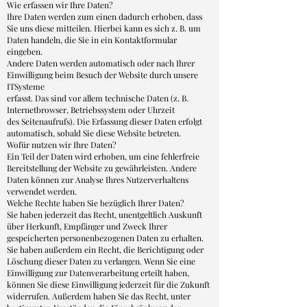
Wie erfassen wir Ihre Daten?
Ihre Daten werden zum einen dadurch erhoben, dass
Sie uns diese mitteilen. Hierbei kann es sich z. B. um
Daten handeln, die Sie in ein Kontaktformular
eingeben.
Andere Daten werden automatisch oder nach Ihrer
Einwilligung beim Besuch der Website durch unsere
ITSysteme
erfasst. Das sind vor allem technische Daten (z. B.
Internetbrowser, Betriebssystem oder Uhrzeit
des Seitenaufrufs). Die Erfassung dieser Daten erfolgt
automatisch, sobald Sie diese Website betreten.
Wofür nutzen wir Ihre Daten?
Ein Teil der Daten wird erhoben, um eine fehlerfreie
Bereitstellung der Website zu gewährleisten. Andere
Daten können zur Analyse Ihres Nutzerverhaltens
verwendet werden.
Welche Rechte haben Sie bezüglich Ihrer Daten?
Sie haben jederzeit das Recht, unentgeltlich Auskunft
über Herkunft, Empfänger und Zweck Ihrer
gespeicherten personenbezogenen Daten zu erhalten.
Sie haben außerdem ein Recht, die Berichtigung oder
Löschung dieser Daten zu verlangen. Wenn Sie eine
Einwilligung zur Datenverarbeitung erteilt haben,
können Sie diese Einwilligung jederzeit für die Zukunft
widerrufen. Außerdem haben Sie das Recht, unter