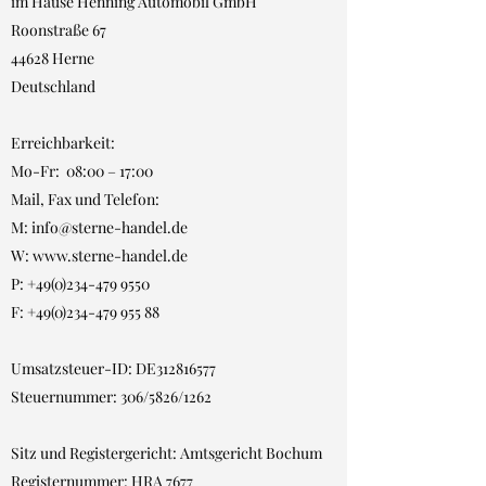
im Hause Henning Automobil GmbH
Roonstraße 67
44628 Herne
Deutschland
Erreichbarkeit:
Mo-Fr: 08:00 – 17:00
Mail, Fax und Telefon:
M:
info@sterne-handel.de
W:
www.sterne-handel.de
P:
+49(0)234-479 9550
F:
+49(0)234-479 955 88
Umsatzsteuer-ID:
DE312816577
Steuernummer:
306/5826/1262
Sitz und Registergericht:
Amtsgericht Bochum
Registernummer:
HRA 7677