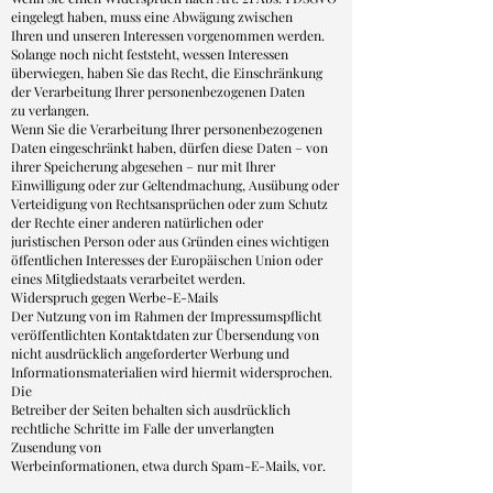
eingelegt haben, muss eine Abwägung zwischen
Ihren und unseren Interessen vorgenommen werden.
Solange noch nicht feststeht, wessen Interessen
überwiegen, haben Sie das Recht, die Einschränkung
der Verarbeitung Ihrer personenbezogenen Daten
zu verlangen.
Wenn Sie die Verarbeitung Ihrer personenbezogenen
Daten eingeschränkt haben, dürfen diese Daten – von
ihrer Speicherung abgesehen – nur mit Ihrer
Einwilligung oder zur Geltendmachung, Ausübung oder
Verteidigung von Rechtsansprüchen oder zum Schutz
der Rechte einer anderen natürlichen oder
juristischen Person oder aus Gründen eines wichtigen
öffentlichen Interesses der Europäischen Union oder
eines Mitgliedstaats verarbeitet werden.
Widerspruch gegen Werbe-E-Mails
Der Nutzung von im Rahmen der Impressumspflicht
veröffentlichten Kontaktdaten zur Übersendung von
nicht ausdrücklich angeforderter Werbung und
Informationsmaterialien wird hiermit widersprochen.
Die
Betreiber der Seiten behalten sich ausdrücklich
rechtliche Schritte im Falle der unverlangten
Zusendung von
Werbeinformationen, etwa durch Spam-E-Mails, vor.