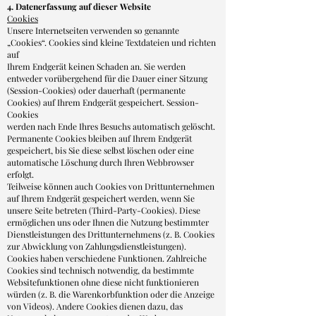
4. Datenerfassung auf dieser Website
Cookies
Unsere Internetseiten verwenden so genannte
„Cookies“. Cookies sind kleine Textdateien und richten
auf
Ihrem Endgerät keinen Schaden an. Sie werden
entweder vorübergehend für die Dauer einer Sitzung
(Session-Cookies) oder dauerhaft (permanente
Cookies) auf Ihrem Endgerät gespeichert. Session-
Cookies
werden nach Ende Ihres Besuchs automatisch gelöscht.
Permanente Cookies bleiben auf Ihrem Endgerät
gespeichert, bis Sie diese selbst löschen oder eine
automatische Löschung durch Ihren Webbrowser
erfolgt.
Teilweise können auch Cookies von Drittunternehmen
auf Ihrem Endgerät gespeichert werden, wenn Sie
unsere Seite betreten (Third-Party-Cookies). Diese
ermöglichen uns oder Ihnen die Nutzung bestimmter
Dienstleistungen des Drittunternehmens (z. B. Cookies
zur Abwicklung von Zahlungsdienstleistungen).
Cookies haben verschiedene Funktionen. Zahlreiche
Cookies sind technisch notwendig, da bestimmte
Websitefunktionen ohne diese nicht funktionieren
würden (z. B. die Warenkorbfunktion oder die Anzeige
von Videos). Andere Cookies dienen dazu, das