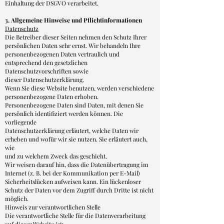
Einhaltung der DSGVO verarbeitet.
3. Allgemeine Hinweise und Pflichtinformationen
Datenschutz
Die Betreiber dieser Seiten nehmen den Schutz Ihrer
persönlichen Daten sehr ernst. Wir behandeln Ihre
personenbezogenen Daten vertraulich und
entsprechend den gesetzlichen
Datenschutzvorschriften sowie
dieser Datenschutzerklärung.
Wenn Sie diese Website benutzen, werden verschiedene
personenbezogene Daten erhoben.
Personenbezogene Daten sind Daten, mit denen Sie
persönlich identifiziert werden können. Die
vorliegende
Datenschutzerklärung erläutert, welche Daten wir
erheben und wofür wir sie nutzen. Sie erläutert auch,
wie
und zu welchem Zweck das geschieht.
Wir weisen darauf hin, dass die Datenübertragung im
Internet (z. B. bei der Kommunikation per E-Mail)
Sicherheitslücken aufweisen kann. Ein lückenloser
Schutz der Daten vor dem Zugriff durch Dritte ist nicht
möglich.
Hinweis zur verantwortlichen Stelle
Die verantwortliche Stelle für die Datenverarbeitung