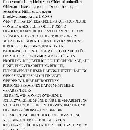
Datenverarbeitung bleibt vom Widerruf unberührt.
Widerspruchsrecht gegen die Datenerhebung in
besonderen Fällen sowie gegen
Direktwerbung (Art. 21 DSGVO)
WENN DIE DATENVERARBEITUNG AUF GRUNDLAGE
VON ART. 6 ABS. 1 LIT. E ODER F DSGVO
ERFOLGT, HABEN SIE JEDERZEIT DAS RECHT, AUS
GRÜNDEN, DIE SICH AUS IHRER BESONDEREN
SITUATION ERGEBEN, GEGEN DIE VERARBEITUNG
IHRER PERSONENBEZOGENEN DATEN
WIDERSPRUCH EINZULEGEN; DIES GILT AUCH FÜR
EIN AUF DIESE BESTIMMUNGEN GESTÜTZTES
PROFILING. DIE JEWEILIGE RECHTSGRUNDLAGE, AUF
DENEN EINE VERARBEITUNG BERUHT,
ENTNEHMEN SIE DIESER DATENSCHUTZERKLÄRUNG.
WENN SIE WIDERSPRUCH EINLEGEN,
WERDEN WIR IHRE BETROFFENEN
PERSONENBEZOGENEN DATEN NICHT MEHR
VERARBEITEN, ES
SEI DENN, WIR KÖNNEN ZWINGENDE
SCHUTZWÜRDIGE GRÜNDE FÜR DIE VERARBEITUNG
NACHWEISEN, DIE IHRE INTERESSEN, RECHTE UND
FREIHEITEN ÜBERWIEGEN ODER DIE
VERARBEITUNG DIENT DER GELTENDMACHUNG,
AUSÜBUNG ODER VERTEIDIGUNG VON
RECHTSANSPRÜCHEN (WIDERSPRUCH NACH ART. 21
ABS. 1 DSGVO).